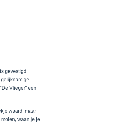
is gevestigd
 gelijknamige
 “De Vlieger” een
.
ekje waard, maar
e molen, waan je je