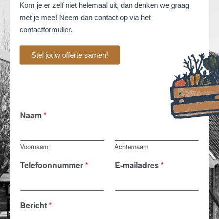
Kom je er zelf niet helemaal uit, dan denken we graag
met je mee! Neem dan contact op via het
contactformulier.
Stel jouw offerte samen!
Naam
*
Voornaam
Achternaam
*
Telefoonnummer
*
E-mailadres
*
E
-
m
a
Bericht
*
i
l