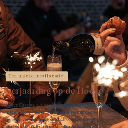
Offerte
aanvragen
Een unieke feestlocatie!
Verjaardag op de Hoeve
Hoeve Essesteijn is een ideale locatie voor verjaardagen
met en voor kinderen. Terwijl de ouders en gasten
genieten van een heerlijke lunch of borrel kunnen de
kinderen hun pret op in de speeltuin of kinderboerderij!