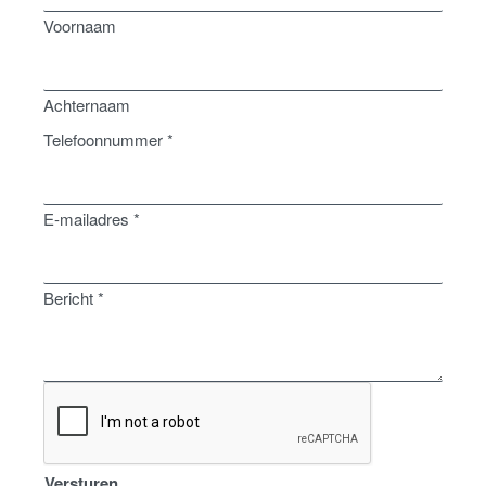
Voornaam
Achternaam
Telefoonnummer
*
E-mailadres
E-mailadres
*
Bericht
Telefoonnummer
Bericht
*
Versturen